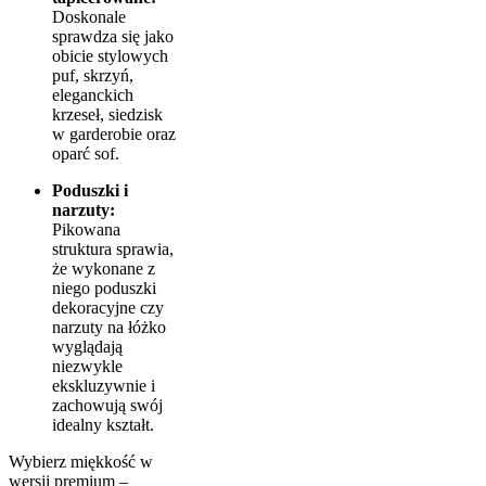
Doskonale
sprawdza się jako
obicie stylowych
puf, skrzyń,
eleganckich
krzeseł, siedzisk
w garderobie oraz
oparć sof.
Poduszki i
narzuty:
Pikowana
struktura sprawia,
że wykonane z
niego poduszki
dekoracyjne czy
narzuty na łóżko
wyglądają
niezwykle
ekskluzywnie i
zachowują swój
idealny kształt.
Wybierz miękkość w
wersji premium –