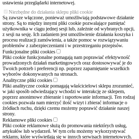
ustawienia przeglądarki internetowej.
Niezbędne do działania sklepu pliki cookie
Są zawsze włączone, ponieważ umożliwiają podstawowe działanie
strony. Są to między innymi pliki cookie pozwalające pamiętać
użytkownika w ciągu jednej sesji lub, zależnie od wybranych opcji,
z sesji na sesję. Ich zadaniem jest umożliwienie działania koszyka i
procesu realizacji zamówienia, a także pomoc w rozwiązywaniu
problemów z zabezpieczeniami i w przestrzeganiu przepisów.
Funkcjonalne pliki cookies
Pliki cookie funkcjonalne pomagają nam poprawiać efektywność
prowadzonych działań marketingowych oraz dostosowywać je do
Twoich potrzeb i preferencji np. poprzez zapamiętanie wszelkich
wyborów dokonywanych na stronach.
Analityczne pliki cookies
Pliki analityczne cookie pomagają właścicielowi sklepu zrozumieć,
w jaki sposób odwiedzający wchodzi w interakcję ze sklepem,
poprzez anonimowe zbieranie i raportowanie informacji. Ten rodzaj
cookies pozwala nam mierzyć ilość wizyt i zbierać informacje o
źródłach ruchu, dzięki czemu możemy poprawić działanie naszej
strony.
Reklamowe pliki cookies
Pliki cookie reklamowe służą do promowania niektórych usług,
artykułów lub wydarzeń. W tym celu możemy wykorzystywać
reklamy, które wyświetlają się w innych serwisach internetowych.