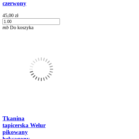
czerwony
45,00 zł
mb
Do koszyka
Tkanina
tapicerska Welur
pikowany
heksagony