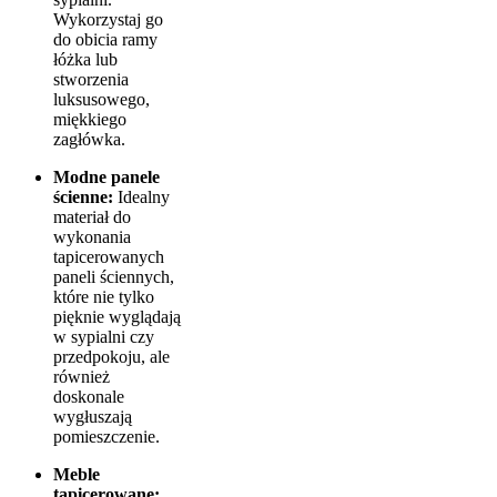
Wykorzystaj go
do obicia ramy
łóżka lub
stworzenia
luksusowego,
miękkiego
zagłówka.
Modne panele
ścienne:
Idealny
materiał do
wykonania
tapicerowanych
paneli ściennych,
które nie tylko
pięknie wyglądają
w sypialni czy
przedpokoju, ale
również
doskonale
wygłuszają
pomieszczenie.
Meble
tapicerowane: