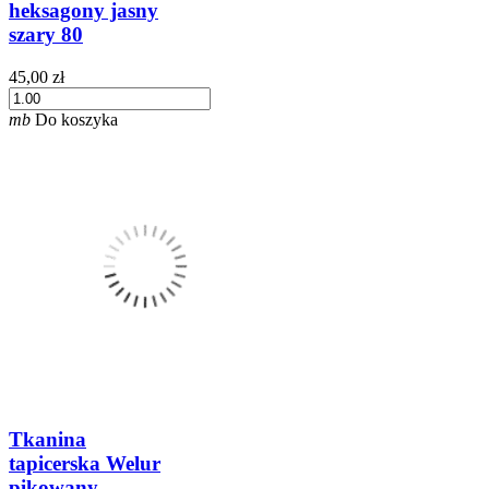
heksagony jasny
szary 80
45,00 zł
mb
Do koszyka
Tkanina
tapicerska Welur
pikowany