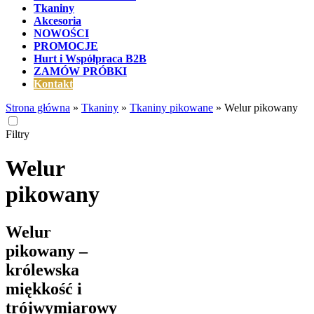
Tkaniny
Akcesoria
NOWOŚCI
PROMOCJE
Hurt i Współpraca B2B
ZAMÓW PRÓBKI
Kontakt
Strona główna
»
Tkaniny
»
Tkaniny pikowane
»
Welur pikowany
Filtry
Welur
pikowany
Welur
pikowany –
królewska
miękkość i
trójwymiarowy