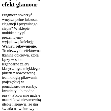
efekt glamour
Pragniesz stworzyć
wnętrze pełne luksusu,
elegancji i przytulnego
ciepła? W sklepie
multitkaniny.pl
prezentujemy
wyjątkową kolekcję
Weluru pikowanego
.
To niezwykle efektowna
tkanina obiciowa, która
łączy w sobie
legendarne zalety
klasycznego, miękkiego
pluszu z nowoczesną
technologią pikowania
(najczęściej w
ponadczasowe romby,
kwadraty lub modne
pasy). Pikowanie nadaje
materiałowi niesamowitą
głębię i sprawia, że gra
światła na welurowym