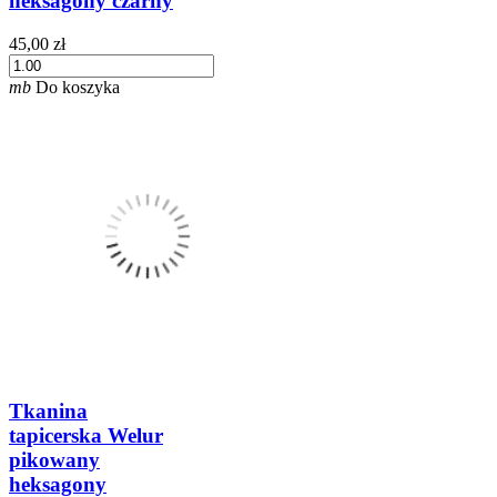
heksagony czarny
45,00 zł
mb
Do koszyka
Tkanina
tapicerska Welur
pikowany
heksagony