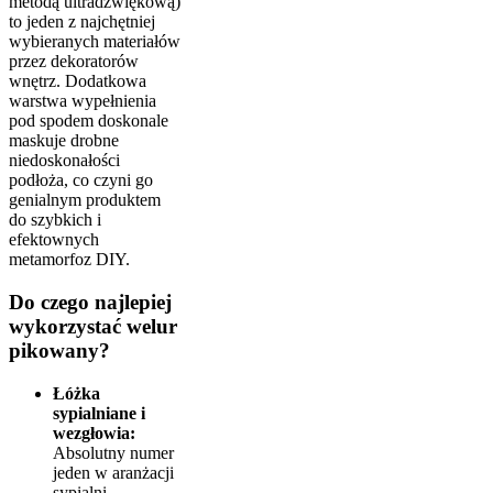
metodą ultradźwiękową)
to jeden z najchętniej
wybieranych materiałów
przez dekoratorów
wnętrz. Dodatkowa
warstwa wypełnienia
pod spodem doskonale
maskuje drobne
niedoskonałości
podłoża, co czyni go
genialnym produktem
do szybkich i
efektownych
metamorfoz DIY.
Do czego najlepiej
wykorzystać welur
pikowany?
Łóżka
sypialniane i
wezgłowia:
Absolutny numer
jeden w aranżacji
sypialni.