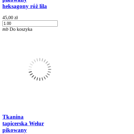
heksagony róż lila
45,00 zł
mb
Do koszyka
Tkanina
tapicerska Welur
pikowany