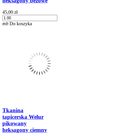
heksagony beżowe
45,00 zł
mb
Do koszyka
Tkanina
tapicerska Welur
pikowany
heksagony ciemny