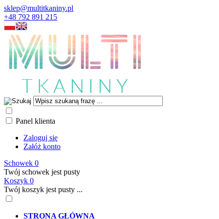
sklep@multitkaniny.pl
+48 792 891 215
Panel klienta
Zaloguj się
Załóż konto
Schowek
0
Twój schowek jest pusty
Koszyk
0
Twój koszyk jest pusty ...
STRONA GŁÓWNA