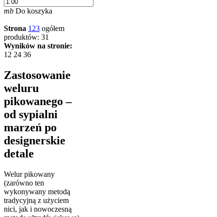
mb
Do koszyka
Strona
1
2
3
ogółem
produktów: 31
Wyników na stronie:
12
24
36
Zastosowanie
weluru
pikowanego –
od sypialni
marzeń po
designerskie
detale
Welur pikowany
(zarówno ten
wykonywany metodą
tradycyjną z użyciem
nici, jak i nowoczesną