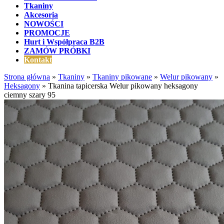
Tkaniny
Akcesoria
NOWOŚCI
PROMOCJE
Hurt i Współpraca B2B
ZAMÓW PRÓBKI
Kontakt
Strona główna
»
Tkaniny
»
Tkaniny pikowane
»
Welur pikowany
»
Heksagony
»
Tkanina tapicerska Welur pikowany heksagony
ciemny szary 95