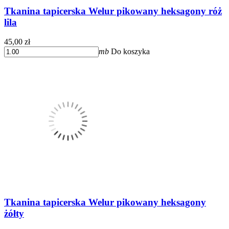
Tkanina tapicerska Welur pikowany heksagony róż
lila
45,00 zł
mb
Do koszyka
Tkanina tapicerska Welur pikowany heksagony
żółty