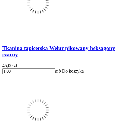
Tkanina tapicerska Welur pikowany heksagony
czarny
45,00 zł
mb
Do koszyka