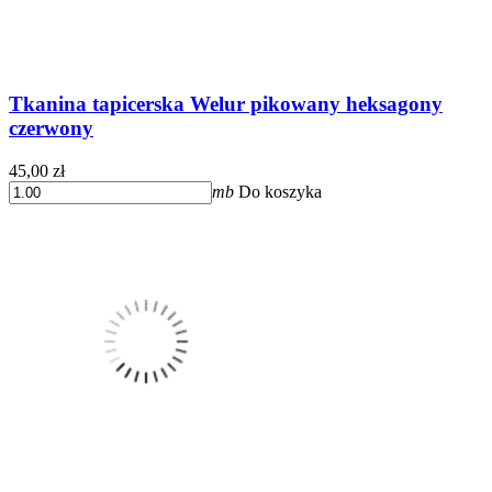
Tkanina tapicerska Welur pikowany heksagony
czerwony
45,00 zł
mb
Do koszyka