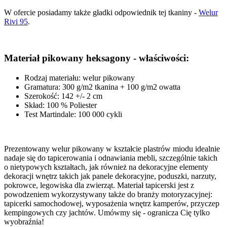
W ofercie posiadamy także gładki odpowiednik tej tkaniny -
Welur
Rivi 95
.
Materiał pikowany heksagony - właściwości:
Rodzaj materiału: welur pikowany
Gramatura: 300 g/m2 tkanina + 100 g/m2 owatta
Szerokość: 142 +/- 2 cm
Skład: 100 % Poliester
Test Martindale: 100 000 cykli
Prezentowany welur pikowany w kształcie plastrów miodu idealnie
nadaje się do tapicerowania i odnawiania mebli, szczególnie takich
o nietypowych kształtach, jak również na dekoracyjne elementy
dekoracji wnętrz takich jak panele dekoracyjne, poduszki, narzuty,
pokrowce, legowiska dla zwierząt. Materiał tapicerski jest z
powodzeniem wykorzystywany także do branży motoryzacyjnej:
tapicerki samochodowej, wyposażenia wnętrz kamperów, przyczep
kempingowych czy jachtów. Umówmy się - ogranicza Cię tylko
wyobraźnia!