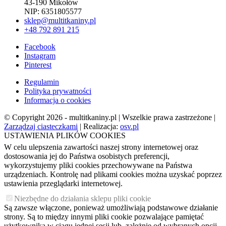
43-190 Mikołów
NIP: 6351805577
sklep@multitkaniny.pl
+48 792 891 215
Facebook
Instagram
Pinterest
Regulamin
Polityka prywatności
Informacja o cookies
© Copyright 2026 - multitkaniny.pl | Wszelkie prawa zastrzeżone |
Zarządzaj ciasteczkami
| Realizacja:
osv.pl
USTAWIENIA PLIKÓW COOKIES
W celu ulepszenia zawartości naszej strony internetowej oraz
dostosowania jej do Państwa osobistych preferencji,
wykorzystujemy pliki cookies przechowywane na Państwa
urządzeniach. Kontrolę nad plikami cookies można uzyskać poprzez
ustawienia przeglądarki internetowej.
Niezbędne do działania sklepu pliki cookie
Są zawsze włączone, ponieważ umożliwiają podstawowe działanie
strony. Są to między innymi pliki cookie pozwalające pamiętać
użytkownika w ciągu jednej sesji lub, zależnie od wybranych opcji,