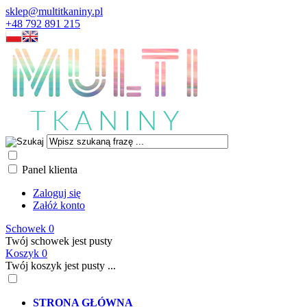
sklep@multitkaniny.pl
+48 792 891 215
Panel klienta
Zaloguj się
Załóż konto
Schowek
0
Twój schowek jest pusty
Koszyk
0
Twój koszyk jest pusty ...
STRONA GŁÓWNA