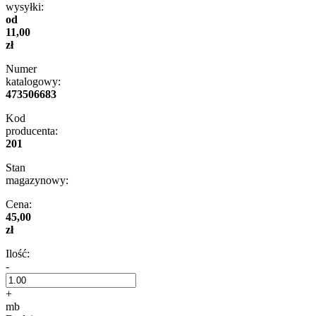
wysyłki:
od
11,00
zł
Numer
katalogowy:
473506683
Kod
producenta:
201
Stan
magazynowy:
Cena:
45,00
zł
Ilość:
-
+
mb