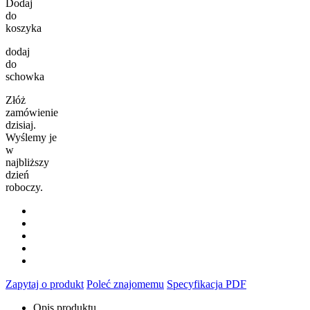
Dodaj
do
koszyka
dodaj
do
schowka
Złóż
zamówienie
dzisiaj.
Wyślemy je
w
najbliższy
dzień
roboczy.
Zapytaj o produkt
Poleć znajomemu
Specyfikacja PDF
Opis produktu