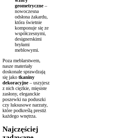
wzory
geometryczne
–
nowoczesna
odsłona żakardu,
która świetnie
komponuje się ze
współczesnymi,
designerskimi
bryłami
meblowymi.
Poza meblarstwem,
nasze materiały
doskonale sprawdzają
się jako
tkaniny
dekoracyjne
– uszyjesz
z nich ciężkie, mięsiste
zasłony, eleganckie
poszewki na poduszki
czy luksusowe narzuty,
które podkreślą prestiż
każdego wnętrza.
Najczęściej
zadawane