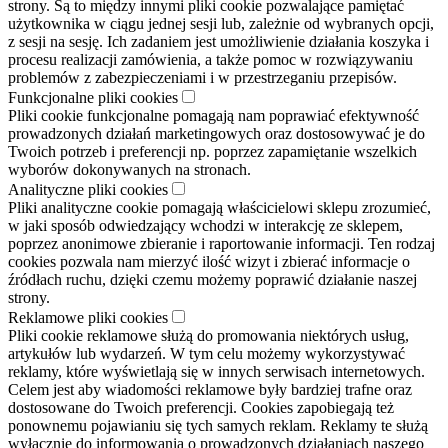
strony. Są to między innymi pliki cookie pozwalające pamiętać
użytkownika w ciągu jednej sesji lub, zależnie od wybranych opcji,
z sesji na sesję. Ich zadaniem jest umożliwienie działania koszyka i
procesu realizacji zamówienia, a także pomoc w rozwiązywaniu
problemów z zabezpieczeniami i w przestrzeganiu przepisów.
Funkcjonalne pliki cookies
Pliki cookie funkcjonalne pomagają nam poprawiać efektywność
prowadzonych działań marketingowych oraz dostosowywać je do
Twoich potrzeb i preferencji np. poprzez zapamiętanie wszelkich
wyborów dokonywanych na stronach.
Analityczne pliki cookies
Pliki analityczne cookie pomagają właścicielowi sklepu zrozumieć,
w jaki sposób odwiedzający wchodzi w interakcję ze sklepem,
poprzez anonimowe zbieranie i raportowanie informacji. Ten rodzaj
cookies pozwala nam mierzyć ilość wizyt i zbierać informacje o
źródłach ruchu, dzięki czemu możemy poprawić działanie naszej
strony.
Reklamowe pliki cookies
Pliki cookie reklamowe służą do promowania niektórych usług,
artykułów lub wydarzeń. W tym celu możemy wykorzystywać
reklamy, które wyświetlają się w innych serwisach internetowych.
Celem jest aby wiadomości reklamowe były bardziej trafne oraz
dostosowane do Twoich preferencji. Cookies zapobiegają też
ponownemu pojawianiu się tych samych reklam. Reklamy te służą
wyłącznie do informowania o prowadzonych działaniach naszego