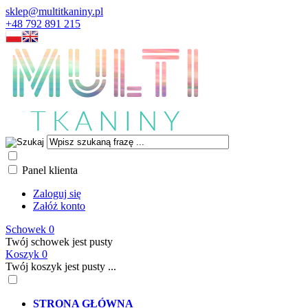
sklep@multitkaniny.pl
+48 792 891 215
Panel klienta
Zaloguj się
Załóż konto
Schowek
0
Twój schowek jest pusty
Koszyk
0
Twój koszyk jest pusty ...
STRONA GŁÓWNA