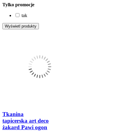
Tylko promocje
tak
Tkanina
tapicerska art deco
żakard Pawi ogon