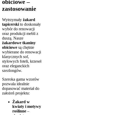
obiciowe –
zastosowanie
Wytrzymały
żakard
tapicerski
to doskonały
wybór do renowacji
oraz produkcji mebli z
duszą. Nasze
żakardowe tkaniny
obiciowe
są chętnie
wybierane do renowacji
klasycznych sof,
stylowych foteli, krzeseł
oraz eleganckich
szezlongów.
Szeroka gama wzorów
pozwala idealnie
dopasować materiał do
założeń projektu:
Żakard w
kwiaty i motywy
roślinne
–