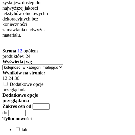
zyskujesz dostęp do
najwyższej jakości
tekstyliów obiciowych i
dekoracyjnych bez
konieczności
zamawiania nadwyżek
materiału.
Strona
1
2
ogółem
produktów: 24
Wyświetlaj wg
Wyników na stronie:
12
24
36
Dodatkowe opcje
przeglądania
Dodatkowe opcje
przeglądania
Zakres cen od
do
Tylko nowości
tak