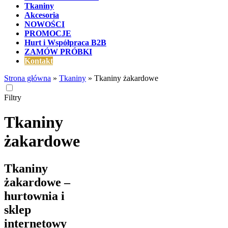
Tkaniny
Akcesoria
NOWOŚCI
PROMOCJE
Hurt i Współpraca B2B
ZAMÓW PRÓBKI
Kontakt
Strona główna
»
Tkaniny
»
Tkaniny żakardowe
Filtry
Tkaniny
żakardowe
Tkaniny
żakardowe –
hurtownia i
sklep
internetowy