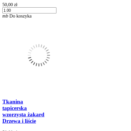
50,00 zł
mb
Do koszyka
Tkanina
tapicerska
wzorzysta żakard
Drzewa i liście