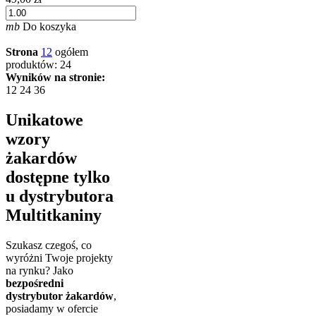
mb
Do koszyka
Strona
1
2
ogółem
produktów: 24
Wyników na stronie:
12
24
36
Unikatowe
wzory
żakardów
dostępne tylko
u dystrybutora
Multitkaniny
Szukasz czegoś, co
wyróżni Twoje projekty
na rynku? Jako
bezpośredni
dystrybutor żakardów
,
posiadamy w ofercie