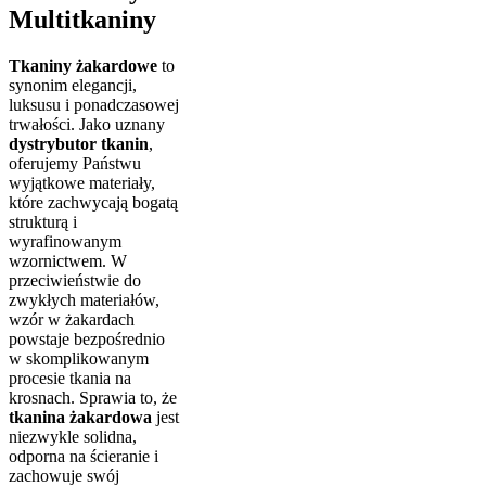
Multitkaniny
Tkaniny żakardowe
to
synonim elegancji,
luksusu i ponadczasowej
trwałości. Jako uznany
dystrybutor tkanin
,
oferujemy Państwu
wyjątkowe materiały,
które zachwycają bogatą
strukturą i
wyrafinowanym
wzornictwem. W
przeciwieństwie do
zwykłych materiałów,
wzór w żakardach
powstaje bezpośrednio
w skomplikowanym
procesie tkania na
krosnach. Sprawia to, że
tkanina żakardowa
jest
niezwykle solidna,
odporna na ścieranie i
zachowuje swój