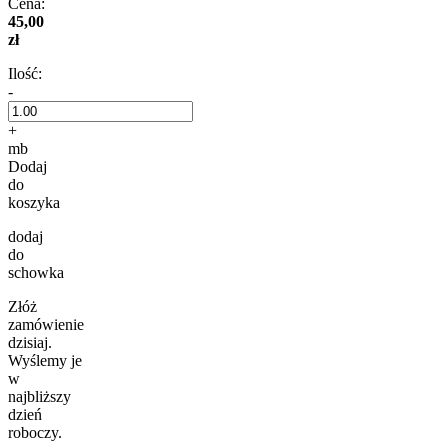
Cena:
45,00
zł
Ilość:
-
+
mb
Dodaj
do
koszyka
dodaj
do
schowka
Złóż
zamówienie
dzisiaj.
Wyślemy je
w
najbliższy
dzień
roboczy.