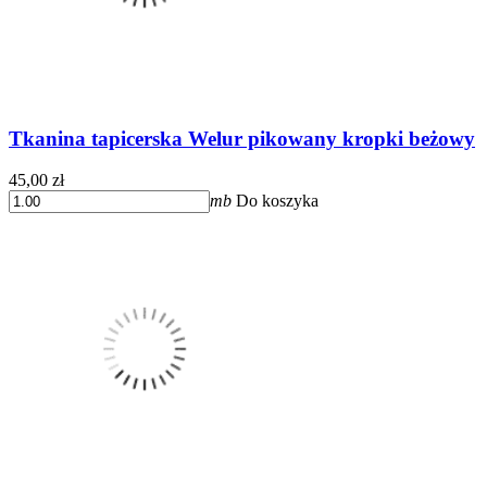
Tkanina tapicerska Welur pikowany kropki beżowy
45,00 zł
mb
Do koszyka