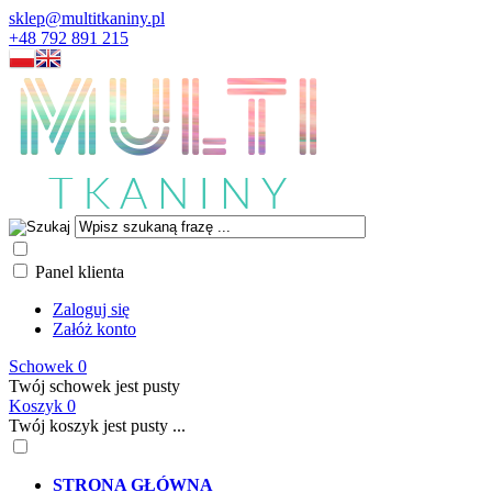
sklep@multitkaniny.pl
+48 792 891 215
Panel klienta
Zaloguj się
Załóż konto
Schowek
0
Twój schowek jest pusty
Koszyk
0
Twój koszyk jest pusty ...
STRONA GŁÓWNA