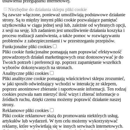
ustawienia przeglądarki internetowej.
Niezbędne do działania sklepu pliki cookie
Są zawsze włączone, ponieważ umożliwiają podstawowe działanie
strony. Są to między innymi pliki cookie pozwalające pamiętać
użytkownika w ciągu jednej sesji lub, zależnie od wybranych opcji,
z sesji na sesję. Ich zadaniem jest umożliwienie działania koszyka i
procesu realizacji zamówienia, a także pomoc w rozwiązywaniu
problemów z zabezpieczeniami i w przestrzeganiu przepisów.
Funkcjonalne pliki cookies
Pliki cookie funkcjonalne pomagają nam poprawiać efektywność
prowadzonych działań marketingowych oraz dostosowywać je do
Twoich potrzeb i preferencji np. poprzez zapamiętanie wszelkich
wyborów dokonywanych na stronach.
Analityczne pliki cookies
Pliki analityczne cookie pomagają właścicielowi sklepu zrozumieć,
w jaki sposób odwiedzający wchodzi w interakcję ze sklepem,
poprzez anonimowe zbieranie i raportowanie informacji. Ten rodzaj
cookies pozwala nam mierzyć ilość wizyt i zbierać informacje o
źródłach ruchu, dzięki czemu możemy poprawić działanie naszej
strony.
Reklamowe pliki cookies
Pliki cookie reklamowe służą do promowania niektórych usług,
artykułów lub wydarzeń. W tym celu możemy wykorzystywać
reklamy, które wyświetlają się w innych serwisach internetowych.