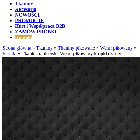
Tkaniny
Akcesoria
NOWOŚCI
PROMOCJE
Hurt i Współpraca B2B
ZAMÓW PRÓBKI
Kontakt
Strona główna
»
Tkaniny
»
Tkaniny pikowane
»
Welur pikowany
»
Kropki
»
Tkanina tapicerska Welur pikowany kropki czarny