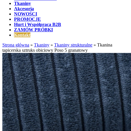
Tkaniny
Akcesoria
NOWOŚCI
PROMOCJE
Hurt i Współpraca B2B
ZAMÓW PRÓBKI
Kontakt
Strona główna
»
Tkaniny
»
Tkaniny strukturalne
»
Tkanina
tapicerska sztruks obiciowy Poso 5 granatowy