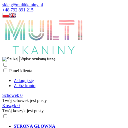
sklep@multitkaniny.pl
+48 792 891 215
Panel klienta
Zaloguj się
Załóż konto
Schowek
0
Twój schowek jest pusty
Koszyk
0
Twój koszyk jest pusty ...
STRONA GŁÓWNA