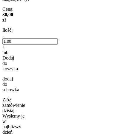
Cena:
30,00
zł
Ilość:
-
+
mb
Dodaj
do
koszyka
dodaj
do
schowka
Złóż
zamówienie
dzisiaj.
Wyślemy je
w
najbliższy
dzień