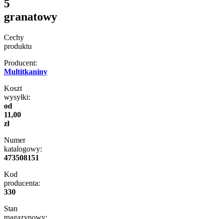
5
granatowy
Cechy
produktu
Producent:
Multitkaniny
Koszt
wysyłki:
od
11,00
zł
Numer
katalogowy:
473508151
Kod
producenta:
330
Stan
magazynowy: