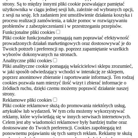
strony. Są to między innymi pliki cookie pozwalające pamiętać
użytkownika w ciągu jednej sesji lub, zależnie od wybranych opcji,
z sesji na sesję. Ich zadaniem jest umożliwienie działania koszyka i
procesu realizacji zamówienia, a także pomoc w rozwiązywaniu
problemów z zabezpieczeniami i w przestrzeganiu przepisów.
Funkcjonalne pliki cookies
Pliki cookie funkcjonalne pomagają nam poprawiać efektywność
prowadzonych działań marketingowych oraz dostosowywać je do
Twoich potrzeb i preferencji np. poprzez zapamiętanie wszelkich
wyborów dokonywanych na stronach.
Analityczne pliki cookies
Pliki analityczne cookie pomagają właścicielowi sklepu zrozumieć,
w jaki sposób odwiedzający wchodzi w interakcję ze sklepem,
poprzez anonimowe zbieranie i raportowanie informacji. Ten rodzaj
cookies pozwala nam mierzyć ilość wizyt i zbierać informacje o
źródłach ruchu, dzięki czemu możemy poprawić działanie naszej
strony.
Reklamowe pliki cookies
Pliki cookie reklamowe służą do promowania niektórych usług,
artykułów lub wydarzeń. W tym celu możemy wykorzystywać
reklamy, które wyświetlają się w innych serwisach internetowych.
Celem jest aby wiadomości reklamowe były bardziej trafne oraz
dostosowane do Twoich preferencji. Cookies zapobiegają też
ponownemu pojawianiu się tych samych reklam. Reklamy te służą